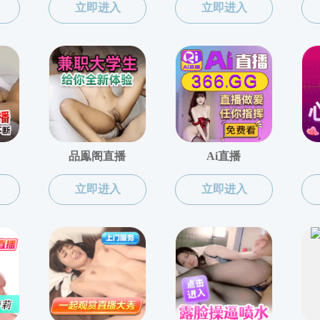
活会征求意见通知
黄色网站
2024/03/18
力行动”
力学与工
2019/05/17
学生党建
多
更多
黄色网站 “信念领航承党志，毕业党员铸先锋”毕
06/03
业生党员教育活动顺利举办
黄色网站 举办“揽星探宇践初心，航天筑梦启新
04/28
程”主题党日活动
黄色网站 研究生党支部书记微沙龙顺利举行
04/23
【公示】黄色网站 分党校2025-01期党员发展
03/31