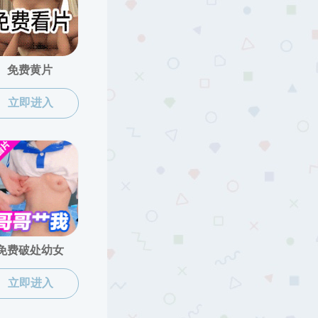
更多
开党支部工作例会强调党员档案规范及相关工作要求
0227 会议室召开了本学期第一次党支部工作例会。黄色网站 ...