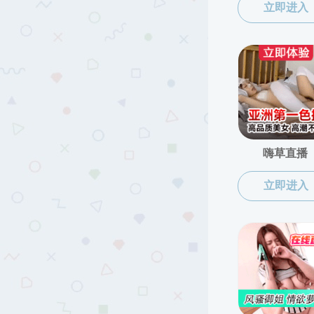
2024年度黄色网站 领导班子民主生
2025/01/06
力学黄色网站 启动实施学生党员“先锋
2019/06/27
教工党建
更
黄色网站 党员参加中国力学学会女科技工作者
04/15
委员会联合党建活动
物理力航数学化学黄色网站 辅导员“原原本本学
06/05
思想”擂台赛第四场在黄色网站 举行
黄色网站 教师党员参观学习“精神引领 强国有
11/04
我”科学家精神主题展
机关党支部集体学习观看党的二十大开幕盛况
10/17