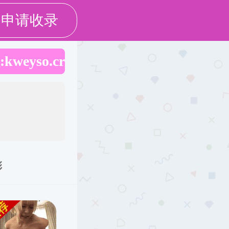
教工党建
学生党建
理论学习
力航黄色网站