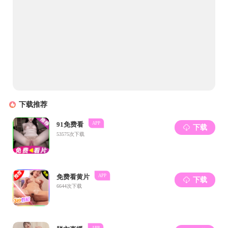
- 基础力学系
- 工程力学系
- 航空航天系
- 力学实验教学示范中心
学科平台
- 国家级力学实验教学示范中心
- 国家工科基础课程力学教学基地
- 应用力学与结构安全四川省重点实验室
- 强度与振动四川省高校重点实验室
- 国家级材料力学课程虚拟教研室
精品课程
- 工程力学（国家级一流课程）