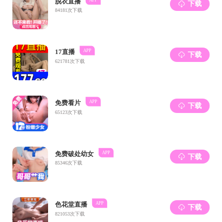
- 理论力学（国家级一流课程）
- 材料力学（国家级一流课程）
名师导录
- 朱志武
- 杨杰
- 袁江宏
- 杨翊仁
- 苗鸿臣
- 喻勇
- 阚前华
联系我们